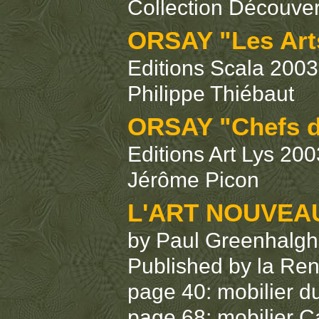
Collection Découv
ORSAY "Les Arts
Editions Scala 2003
Philippe Thiébaut
ORSAY "Chefs d
Editions Art Lys 200
Jérôme Picon
L'ART NOUVEAU
by Paul Greenhalgh
Published by la Re
page 40: mobilier d
page 68: mobilier C